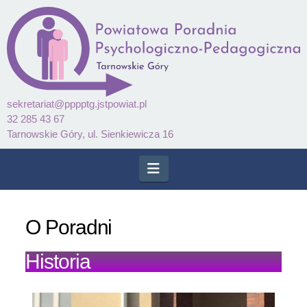
sekretariat@pppptg.jstpowiat.pl
32 285 43 67
Tarnowskie Góry, ul. Sienkiewicza 16
Navigation
O Poradni
Historia